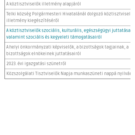
A köztisztviselők illetmény alapjáról
Telki község Polgármesteri Hivatalánál dolgozó köztisztviselő
illetmény kiegészítéséről
A köztisztviselők szociális, kulturális, egészségügyi juttatásair
valamint szociális és kegyeleti támogatásairól
A helyi önkormányzati képviselők, a bizottságok tagjainak, a
bizottságok elnökeinek juttatásairól
2023. évi igazgatási szünetről
Közszolgálati Tisztviselők Napja munkaszüneti nappá nyilvání