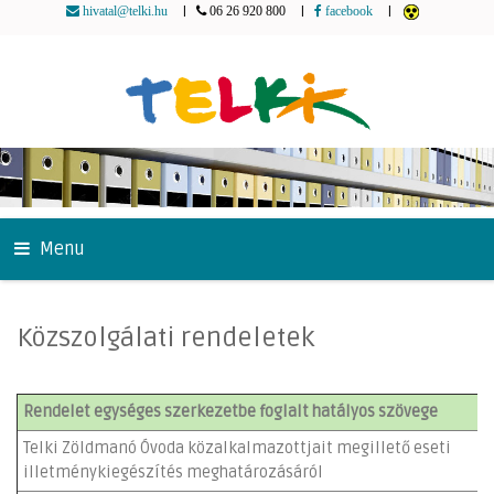
|
|
|
hivatal@telki.hu
06 26 920 800
facebook
Menu
Közszolgálati rendeletek
Rendelet egységes szerkezetbe foglalt hatályos szövege
Telki Zöldmanó Óvoda közalkalmazottjait megillető eseti
illetménykiegészítés meghatározásáról