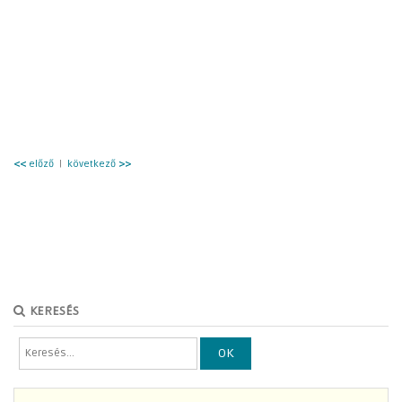
<<
előző
|
következő
>>
KERESÉS
OK