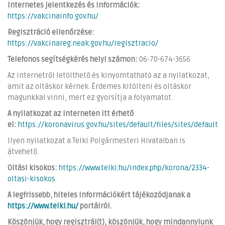
Internetes jelentkezés és információk:
https://vakcinainfo.gov.hu/
Regisztráció ellenőrzése:
https://vakcinareg.neak.gov.hu/regisztracio/
Telefonos segítségkérés helyi számon:
06-70-674-3656
Az internetről letölthető és kinyomtatható az a nyilatkozat,
amit az oltáskor kérnek. Érdemes kitölteni és oltáskor
magunkkal vinni, mert ez gyorsítja a folyamatot.
A nyilatkozat az interneten itt érhető
el:
https://koronavirus.gov.hu/sites/default/files/sites/defaul
Ilyen nyilatkozat a Telki Polgármesteri Hivatalban is
átvehető.
Oltási kisokos:
https://www.telki.hu/index.php/korona/2334-
oltasi-kisokos
A legfrissebb, hiteles információkért tájékozódjanak a
https://www.telki.hu/
portálról.
Köszönjük, hogy regisztrál(t), köszönjük, hogy mindannyiunk