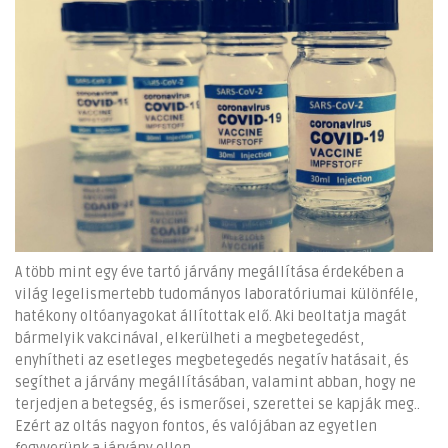
A több mint egy éve tartó járvány megállítása érdekében a
világ legelismertebb tudományos laboratóriumai különféle,
hatékony oltóanyagokat állítottak elő. Aki beoltatja magát
bármelyik vakcinával, elkerülheti a megbetegedést,
enyhítheti az esetleges megbetegedés negatív hatásait, és
segíthet a járvány megállításában, valamint abban, hogy ne
terjedjen a betegség, és ismerősei, szerettei se kapják meg..
Ezért az oltás nagyon fontos, és valójában az egyetlen