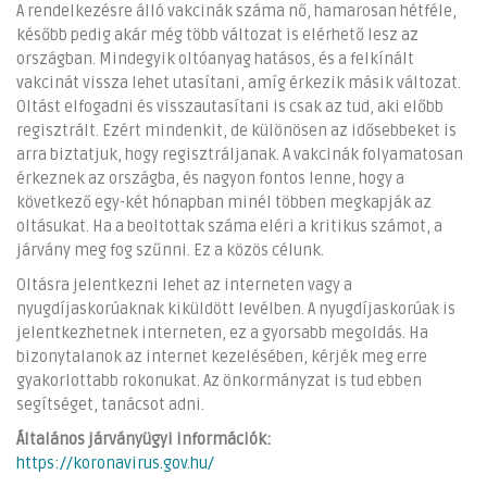
A rendelkezésre álló vakcinák száma nő, hamarosan hétféle,
később pedig akár még több változat is elérhető lesz az
országban. Mindegyik oltóanyag hatásos, és a felkínált
vakcinát vissza lehet utasítani, amíg érkezik másik változat.
Oltást elfogadni és visszautasítani is csak az tud, aki előbb
regisztrált. Ezért mindenkit, de különösen az idősebbeket is
arra biztatjuk, hogy regisztráljanak. A vakcinák folyamatosan
érkeznek az országba, és nagyon fontos lenne, hogy a
következő egy-két hónapban minél többen megkapják az
oltásukat. Ha a beoltottak száma eléri a kritikus számot, a
járvány meg fog szűnni. Ez a közös célunk.
Oltásra jelentkezni lehet az interneten vagy a
nyugdíjaskorúaknak kiküldött levélben. A nyugdíjaskorúak is
jelentkezhetnek interneten, ez a gyorsabb megoldás. Ha
bizonytalanok az internet kezelésében, kérjék meg erre
gyakorlottabb rokonukat. Az önkormányzat is tud ebben
segítséget, tanácsot adni.
Általános járványügyi információk:
https://koronavirus.gov.hu/