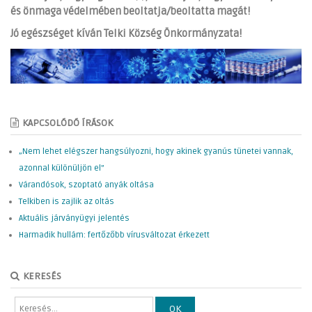
és önmaga védelmében beoltatja/beoltatta magát!
Jó egészséget kíván Telki Község Önkormányzata!
KAPCSOLÓDÓ ÍRÁSOK
„Nem lehet elégszer hangsúlyozni, hogy akinek gyanús tünetei vannak,
azonnal különüljön el”
Várandósok, szoptató anyák oltása
Telkiben is zajlik az oltás
Aktuális járványügyi jelentés
Harmadik hullám: fertőzőbb vírusváltozat érkezett
KERESÉS
OK