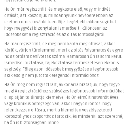
fegyverünk a járvány ellen.
Ha Ön már regisztrált, és megkapta első, vagy mindkét
oltását, azt köszönjük mindannyiunk nevében! Ebben az
esetben nincs további teendője. Legfeljebb abban segíthet,
hogy meggyőzi bizonytalan ismerőseit, különösen az
idősebbeket a regisztráció és az oltás fontosságáról.
Ha már regisztrált, de még nem kapta meg oltását, akkor
kérjük, várjon türelemmel, mert az oltás folyamatos és egyre
nő az oltásra behívottak száma. Hamarosan Ön is sorra kerül.
Ismerősei biztatása, tájékoztatása természetesen ekkor is
segítség. Főleg azon idősebbek meggyőzése a legfontosabb,
akik eddig nem jutottak elegendő információhoz.
Ha Ön még nem regisztrált, akkor arra biztatjuk, hogy tegye
meg! A regisztrációhoz szükséges legfontosabb információkat
a lap alján találhatja kiemelve. Ha Ön elmúlt hatvanöt éves,
vagy krónikus betegsége van, akkor nagyon fontos, hogy
jelentkezzen oltásra, mert a kiemelten veszélyeztetett
korosztályhoz csoporthoz tartozik, és mindenki azt szeretné,
ha Ön is biztonságban lenne.