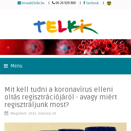
|
|
|
hivatal@telki.hu
06 26 920 800
facebook
Menu
Mit kell tudni a koronavírus elleni
oltás regisztrációjáról - avagy miért
regisztráljunk most?
Megjelent: 2021. március 29.