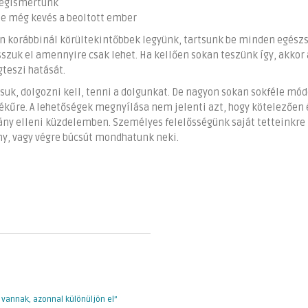
megismertünk
e még kevés a beoltott ember
n korábbinál körültekintőbbek legyünk, tartsunk be minden egész
sszuk el amennyire csak lehet. Ha kellően sokan teszünk így, akkor 
teszi hatását.
uk, dolgozni kell, tenni a dolgunkat. De nagyon sokan sokféle mó
kűre. A lehetőségek megnyílása nem jelenti azt, hogy kötelezően é
rvány elleni küzdelemben. Személyes felelősségünk saját tetteinkre
ány, vagy végre búcsút mondhatunk neki.
vannak, azonnal különüljön el”