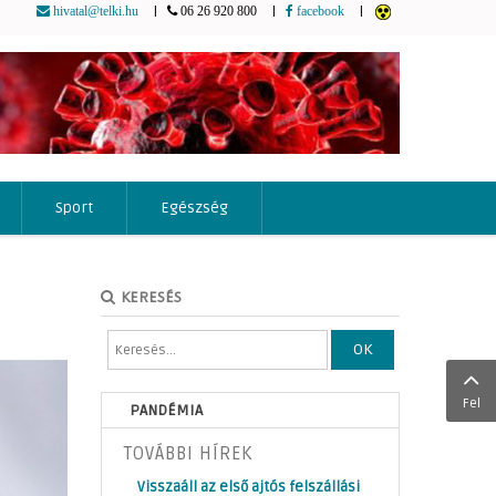
|
|
|
hivatal@telki.hu
06 26 920 800
facebook
Sport
Egészség
KERESÉS
OK
Fel
PANDÉMIA
TOVÁBBI HÍREK
Visszaáll az első ajtós felszállási