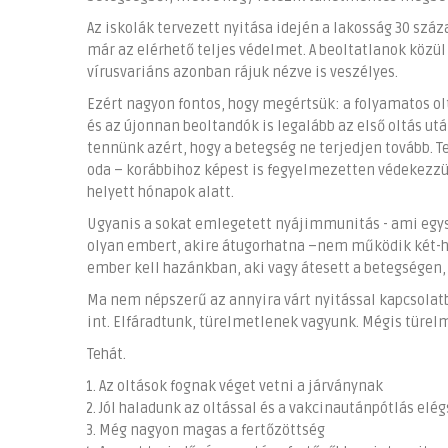
Az iskolák tervezett nyitása idején a lakosság 30 szá
már az elérhető teljes védelmet. A beoltatlanok közül
vírusvariáns azonban rájuk nézve is veszélyes.
Ezért nagyon fontos, hogy megértsük: a folyamatos ol
és az újonnan beoltandók is legalább az első oltás ut
tennünk azért, hogy a betegség ne terjedjen tovább. T
oda – korábbihoz képest is fegyelmezetten védekezzün
helyett hónapok alatt.
Ugyanis a sokat emlegetett nyájimmunitás - ami egys
olyan embert, akire átugorhatna –nem működik két-há
ember kell hazánkban, aki vagy átesett a betegségen,
Ma nem népszerű az annyira várt nyitással kapcsola
int. Elfáradtunk, türelmetlenek vagyunk. Mégis türel
Tehát.
Az oltások fognak véget vetni a járványnak
Jól haladunk az oltással és a vakcinautánpótlás elég
Még nagyon magas a fertőzöttség