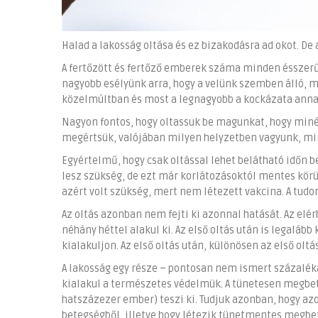
Halad a lakosság oltása és ez bizakodásra ad okot. D
A fertőzött és fertőző emberek száma minden ésszerű
nagyobb esélyünk arra, hogy a velünk szemben álló, me
közelmúltban és most a legnagyobb a kockázata annak
Nagyon fontos, hogy oltassuk be magunkat, hogy minél
megértsük, valójában milyen helyzetben vagyunk, mi
Egyértelmű, hogy csak oltással lehet belátható időn b
lesz szükség, de ezt már korlátozásoktól mentes kör
azért volt szükség, mert nem létezett vakcina. A tud
Az oltás azonban nem fejti ki azonnal hatását. Az elé
néhány héttel alakul ki. Az első oltás után is legaláb
kialakuljon. Az első oltás után, különösen az első oltá
A lakosság egy része – pontosan nem ismert százalék
kialakul a természetes védelmük. A tünetesen megbe
hatszázezer ember) teszi ki. Tudjuk azonban, hogy az
betegségből, illetve hogy létezik tünetmentes megbet