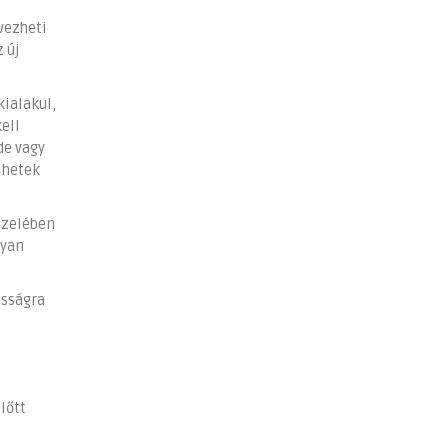
vezheti
 új
kialakul,
ell
de vagy
 hetek
özelében
lyan
osságra
lőtt