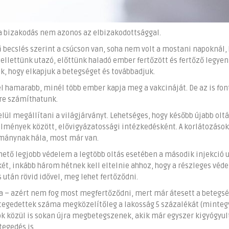
e a bizakodás nem azonos az elbizakodottsággal.
 becslés szerint a csúcson van, soha nem volt a mostani napoknál,
llettünk utazó, előttünk haladó ember fertőzött és fertőző legyen
, hogy elkapjuk a betegséget és továbbadjuk.
 hamarabb, minél több ember kapja meg a vakcináját. De az is fon
re számíthatunk.
elül megállítani a világjárványt. Lehetséges, hogy később újabb olt
ülmények között, elővigyázatossági intézkedésként. A korlátozások
ománynak hála, most már van.
rhető legjobb védelem a legtöbb oltás esetében a második injekció 
b két, inkább három hétnek kell eltelnie ahhoz, hogy a részleges véd
s után rövid idővel, meg lehet fertőződni.
a – azért nem fog most megfertőződni, mert már átesett a betegs
tegedettek száma megközelítőleg a lakosság 5 százalékát (minteg
ok közül is sokan újra megbetegszenek, akik már egyszer kigyógyul
egedés is.