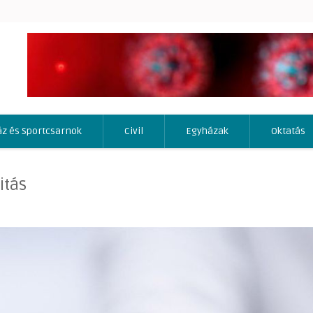
áz és Sportcsarnok
Civil
Egyházak
Oktatás
itás