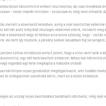
zaléka (közel hárommillió ember) lesz beoltva, de csak töredékük él
 sokan – közel másfél millióan – kiskorúak és még nem olthatók. Az
tás mellett a következő hetekben, amíg a már beoltottak védelme 
áni két hét alatt kifejlődő részleges védelmet elérik, mindent meg k
ehát a következő négy-öt hétben arra lenne szükség, hogy – nyitás i
k. Ha nem így teszünk, a járvány sokkal lassabban fog lecsengeni,
zerűen szólva mindössze annyit jelent, hogy a vírus nem talál a k
rommillió, egy-két hete beoltott emberrel. Ahhoz hat-hétmillió o
 vagy legalább egy hete megkapta a második oltását.
tban bármilyen olyan gondolatot megfogalmazni, ami további óvat
met és önfegyelmet szeretnék kérni, mert ez a közös érdekünk.
séges az ország teljes beoltásához belátható időn belül, még nyár e