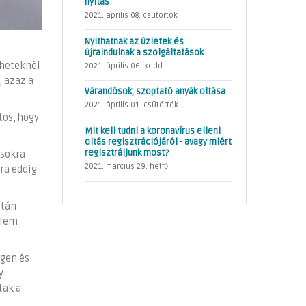
nyitás
2021. április 08. csütörtök
Nyithatnak az üzletek és
újraindulnak a szolgáltatások
 heteknél
2021. április 06. kedd
, azaz a
Várandósok, szoptató anyák oltása
2021. április 01. csütörtök
tos, hogy
Mit kell tudni a koronavírus elleni
oltás regisztrációjáról - avagy miért
regisztráljunk most?
ásokra
2021. március 29. hétfő
ra eddig
után
elem
égen és
y
tak a