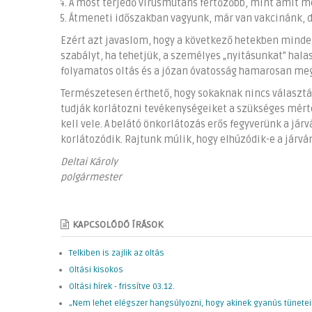
A most terjedő vírusmutáns fertőzőbb, mint amit 
Átmeneti időszakban vagyunk, már van vakcinánk, d
Ezért azt javaslom, hogy a következő hetekben minde
szabályt, ha tehetjük, a személyes „nyitásunkat” hala
folyamatos oltás és a józan óvatosság hamarosan meg
Természetesen érthető, hogy sokaknak nincs választás
tudják korlátozni tevékenységeiket a szükséges mérté
kell vele. A belátó önkorlátozás erős fegyverünk a já
korlátozódik. Rajtunk múlik, hogy elhúzódik-e a járv
Deltai Károly
polgármester
KAPCSOLÓDÓ ÍRÁSOK
Telkiben is zajlik az oltás
Oltási kisokos
Oltási hírek - frissítve 03.12.
„Nem lehet elégszer hangsúlyozni, hogy akinek gyanús tünetei 