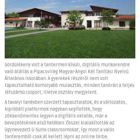
Gördülékeny volt a tantermen kívüli, digitális munkarendre
való átállás a Pipacsvirág Magyar-Angol Két Tanítási Nyelvű
Általános Iskolában. A gyerekek részéről nem volt
tapasztalható komolyabb mulasztás, minden tanórán a teljes
létszámú csoport, illetve osztály megjelent.
A tavalyi tanévben szerzett tapasztalatok, és a változatos,
kipróbált platformok nagyban segítették, hogy
zökkenőmentes legyen a digitális oktatás, már a
bevezetésének első hetében. Ősszel kialakították az
úgynevezett G-Suite classroomokat, így most a valós
tanteremből csak át kellett lépni az online térbe.