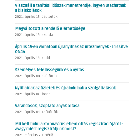
Visszaáll a tanítási időszak menetrendje, ingyen utazhatnak
a kisiskolások
2021. április 15. csütörtök
Megváltozott a rendelő elérhetősége
2021. április 14. szerda
Április 19-én várhatóan újranyitnak az intézmények - frissítve
04.14.
2021. április 13. kedd
Személyes felelősségünk és a nyitás
2021. április 08. csütörtök
Nyithatnak az üzletek és újraindulnak a szolgáltatások
2021. április 06. kedd
Várandósok, szoptató anyák oltása
2021. április 01. csütörtök
Mit kell tudni a koronavírus elleni oltás regisztrációjáról -
avagy miért regisztráljunk most?
2021. március 29. hétfő