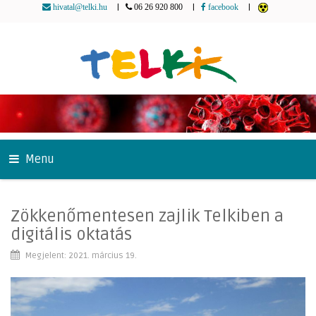
|
|
|
hivatal@telki.hu
06 26 920 800
facebook
Menu
Zökkenőmentesen zajlik Telkiben a
digitális oktatás
Megjelent: 2021. március 19.