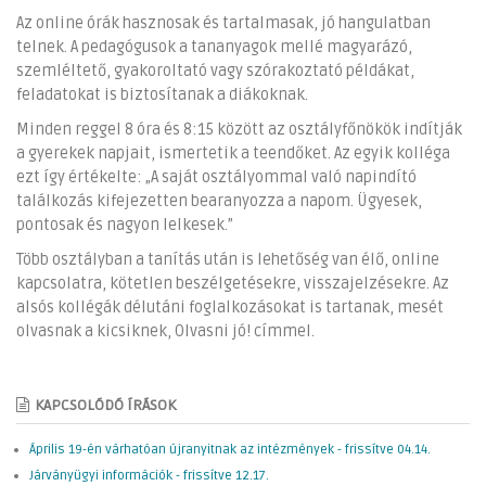
Az online órák hasznosak és tartalmasak, jó hangulatban
telnek. A pedagógusok a tananyagok mellé magyarázó,
szemléltető, gyakoroltató vagy szórakoztató példákat,
feladatokat is biztosítanak a diákoknak.
Minden reggel 8 óra és 8:15 között az osztályfőnökök indítják
a gyerekek napjait, ismertetik a teendőket. Az egyik kolléga
ezt így értékelte: „A saját osztályommal való napindító
találkozás kifejezetten bearanyozza a napom. Ügyesek,
pontosak és nagyon lelkesek.”
Több osztályban a tanítás után is lehetőség van élő, online
kapcsolatra, kötetlen beszélgetésekre, visszajelzésekre. Az
alsós kollégák délutáni foglalkozásokat is tartanak, mesét
olvasnak a kicsiknek, Olvasni jó! címmel.
KAPCSOLÓDÓ ÍRÁSOK
Április 19-én várhatóan újranyitnak az intézmények - frissítve 04.14.
Járványügyi információk - frissítve 12.17.