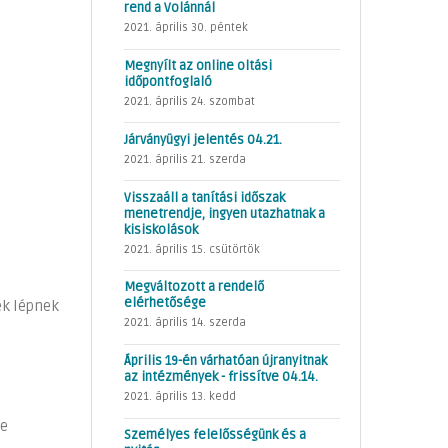
rend a Volánnál
2021. április 30. péntek
Megnyílt az online oltási
időpontfoglaló
2021. április 24. szombat
Járványügyi jelentés 04.21.
2021. április 21. szerda
Visszaáll a tanítási időszak
menetrendje, ingyen utazhatnak a
kisiskolások
2021. április 15. csütörtök
Megváltozott a rendelő
elérhetősége
ek lépnek
2021. április 14. szerda
Április 19-én várhatóan újranyitnak
az intézmények - frissítve 04.14.
2021. április 13. kedd
ve
Személyes felelősségünk és a