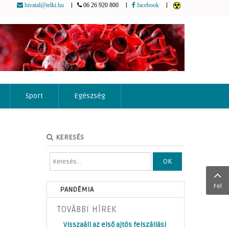
|
|
|
hivatal@telki.hu
06 26 920 800
facebook
Sport
Egészség
KERESÉS
OK
Fel
PANDÉMIA
TOVÁBBI HÍREK
Visszaáll az első ajtós felszállási