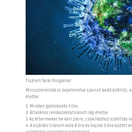
Tisztelt Telki Polgárok!
Miniszterelnök úr bejelentése szerint kedd éjféltől,
életbe:
1. Minden gyülekezés tilos.
2. Általános rendezvénytilalom lép életbe.
3. Az éttermeket be kell zárni, csak házhoz szállítás l
4. A kijárási tilalom este 8 óra és hajnal 5 óra közöt