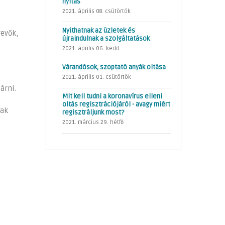
nyitás
2021. április 08. csütörtök
Nyithatnak az üzletek és
vevők,
újraindulnak a szolgáltatások
2021. április 06. kedd
Várandósok, szoptató anyák oltása
2021. április 01. csütörtök
zárni.
Mit kell tudni a koronavírus elleni
oltás regisztrációjáról - avagy miért
iak
regisztráljunk most?
2021. március 29. hétfő