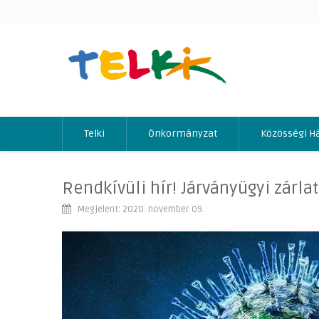
Telki
Önkormányzat
Közösségi H
Rendkívüli hír! Járványügyi zárlat
Megjelent: 2020. november 09.