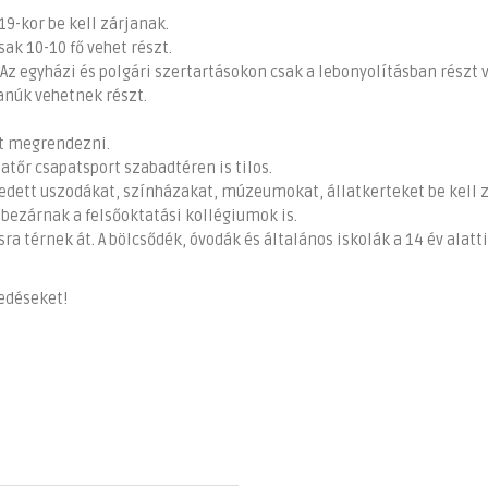
 19-kor be kell zárjanak.
ak 10-10 fő vehet részt.
Az egyházi és polgári szertartásokon csak a lebonyolításban részt 
 tanúk vehetnek részt.
et megrendezni.
atőr csapatsport szabadtéren is tilos.
fedett uszodákat, színházakat, múzeumokat, állatkerteket be kell 
 bezárnak a felsőoktatási kollégiumok is.
sra térnek át. A bölcsődék, óvodák és általános iskolák a 14 év alatt
edéseket!