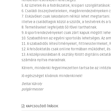
rendkívüli esetekben lehetséges.
5. Az üzletek és a fodrászatok, kisipari szolgáltatások
6. Családi összejöveteleken, magánrendezvényeken cs
7. Esküvőket csak lakodalom nélkül lehet megtartani. 
illetve a családtagok közül a szülők, a testvérek és a
8. Temetéseket legfeljebb 50 fővel tarthatnak.
9. A sportrendezvényeket csak zárt kapuk mögött leh
10. Szabadtéren az egyéni sportolás lehetséges. Az am
11. A szabadidős létesítményeket, fittnesstermeket, 
12. A felsőoktatás csak online formában működhet, és
13. A középiskolákban 8. osztály fölött digitális oktatá
számára nyitva maradnak.
Kérem, mindenki fegyelmezetten tartsa be az intézk
Jó egészséget kívánok mindenkinek!
Deltai Károly
polgármester
KAPCSOLÓDÓ ÍRÁSOK