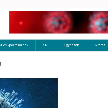
áz és Sportcsarnok
Civil
Egyházak
Oktatás
!