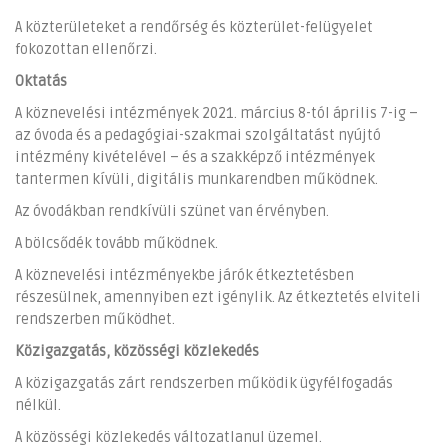
A közterületeket a rendőrség és közterület-felügyelet
fokozottan ellenőrzi.
Oktatás
A köznevelési intézmények 2021. március 8-tól április 7-ig –
az óvoda és a pedagógiai-szakmai szolgáltatást nyújtó
intézmény kivételével – és a szakképző intézmények
tantermen kívüli, digitális munkarendben működnek.
Az óvodákban rendkívüli szünet van érvényben.
A bölcsődék tovább működnek.
A köznevelési intézményekbe járók étkeztetésben
részesülnek, amennyiben ezt igénylik. Az étkeztetés elviteli
rendszerben működhet.
Közigazgatás, közösségi közlekedés
A közigazgatás zárt rendszerben működik ügyfélfogadás
nélkül.
A közösségi közlekedés változatlanul üzemel.