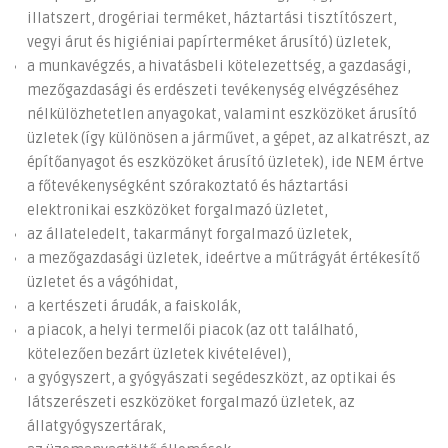
illatszert, drogériai terméket, háztartási tisztítószert,
vegyi árut és higiéniai papírterméket árusító) üzletek,
a munkavégzés, a hivatásbeli kötelezettség, a gazdasági,
mezőgazdasági és erdészeti tevékenység elvégzéséhez
nélkülözhetetlen anyagokat, valamint eszközöket árusító
üzletek (így különösen a járművet, a gépet, az alkatrészt, az
építőanyagot és eszközöket árusító üzletek), ide NEM értve
a főtevékenységként szórakoztató és háztartási
elektronikai eszközöket forgalmazó üzletet,
az állateledelt, takarmányt forgalmazó üzletek,
a mezőgazdasági üzletek, ideértve a műtrágyát értékesítő
üzletet és a vágóhidat,
a kertészeti árudák, a faiskolák,
a piacok, a helyi termelői piacok (az ott található,
kötelezően bezárt üzletek kivételével),
a gyógyszert, a gyógyászati segédeszközt, az optikai és
látszerészeti eszközöket forgalmazó üzletek, az
állatgyógyszertárak,