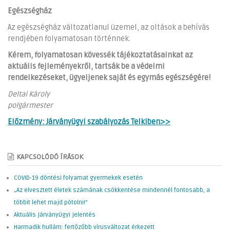
Egészségház
Az egészségház változatlanul üzemel, az oltások a behívás
rendjében folyamatosan történnek.
Kérem, folyamatosan kövessék tájékoztatásainkat az
aktuális fejleményekről, tartsák be a védelmi
rendelkezéseket, ügyeljenek saját és egymás egészségére!
Deltai Károly
polgármester
Előzmény: Járványügyi szabályozás Telkiben>>
KAPCSOLÓDÓ ÍRÁSOK
COVID-19 döntési folyamat gyermekek esetén
„Az elvesztett életek számának csökkentése mindennél fontosabb, a
többit lehet majd pótolni!”
Aktuális járványügyi jelentés
Harmadik hullám: fertőzőbb vírusváltozat érkezett