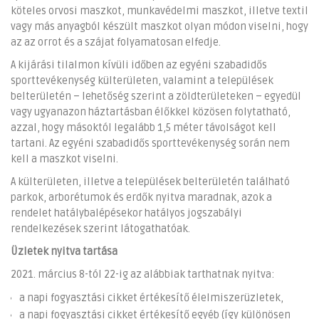
köteles orvosi maszkot, munkavédelmi maszkot, illetve textil
vagy más anyagból készült maszkot olyan módon viselni, hogy
az az orrot és a szájat folyamatosan elfedje.
A kijárási tilalmon kívüli időben az egyéni szabadidős
sporttevékenység külterületen, valamint a települések
belterületén – lehetőség szerint a zöldterületeken – egyedül
vagy ugyanazon háztartásban élőkkel közösen folytatható,
azzal, hogy másoktól legalább 1,5 méter távolságot kell
tartani. Az egyéni szabadidős sporttevékenység során nem
kell a maszkot viselni.
A külterületen, illetve a települések belterületén található
parkok, arborétumok és erdők nyitva maradnak, azok a
rendelet hatálybalépésekor hatályos jogszabályi
rendelkezések szerint látogathatóak.
Üzletek nyitva tartása
2021. március 8-tól 22-ig az alábbiak tarthatnak nyitva:
a napi fogyasztási cikket értékesítő élelmiszerüzletek,
a napi fogyasztási cikket értékesítő egyéb (így különösen