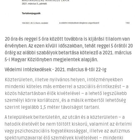
20 óra és reggel 5 óra között továbbra is kijárási tilalom van
érvényben. Az ezen kívüli időszakban, tehát reggel 5 órától 20
óráig az alábbi szabályok betartása kötelező a 2021. március
5-i Magyar Közlönyben megjelentek alapján.
Védelmi intézkedések - 2021. március 8-tól 22-ig
Közterületen, illetve nyilvános helyen, intézményekben
mindenki köteles más emberrel a szociális érintkezést – a
közös háztartásban élők kivételével – a lehető legszűkebb
személyi körre korlátozni, és a másik embertől lehetőség
szerint legalább 1,5 méter távolságot tartani.
A települések belterületén, az utcán és a közterületen – a
hatodik életévét be nem töltött kiskorú, valamint az értelmi
vagy pszichoszociális fogyatékossággal, illetve az autizmus
spektrumzavarral élő személyek kivételével – mindenki