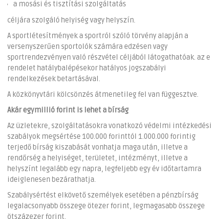
a mosási és tisztítási szolgáltatás
céljára szolgáló helyiség vagy helyszín.
A sportlétesítmények a sportról szóló törvény alapján a
versenyszerűen sportolók számára edzésen vagy
sportrendezvényen való részvétel céljából látogathatóak. az e
rendelet hatálybalépésekor hatályos jogszabályi
rendelkezések betartásával.
A közkönyvtári kölcsönzés átmenetileg fel van függesztve.
Akár egymillió forint is lehet a bírság
Az üzletekre, szolgáltatásokra vonatkozó védelmi intézkedési
szabályok megsértése 100.000 forinttól 1.000.000 forintig
terjedő bírság kiszabását vonhatja maga után, illetve a
rendőrség a helyiséget, területet, intézményt, illetve a
helyszínt legalább egy napra, legfeljebb egy év időtartamra
ideiglenesen bezárathatja.
Szabálysértést elkövető személyek esetében a pénzbírság
legalacsonyabb összege ötezer forint, legmagasabb összege
ötszázezer forint.