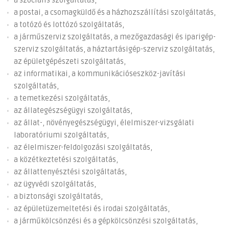
a szociális szolgáltatás,
a postai, a csomagküldő és a házhozszállítási szolgáltatás,
a totózó és lottózó szolgáltatás,
a járműszerviz szolgáltatás, a mezőgazdasági és iparigép-
szerviz szolgáltatás, a háztartásigép-szerviz szolgáltatás,
az épületgépészeti szolgáltatás,
az informatikai, a kommunikációseszköz-javítási
szolgáltatás,
a temetkezési szolgáltatás,
az állategészségügyi szolgáltatás,
az állat-, növényegészségügyi, élelmiszer-vizsgálati
laboratóriumi szolgáltatás,
az élelmiszer-feldolgozási szolgáltatás,
a közétkeztetési szolgáltatás,
az állattenyésztési szolgáltatás,
az ügyvédi szolgáltatás,
a biztonsági szolgáltatás,
az épületüzemeltetési és irodai szolgáltatás,
a járműkölcsönzési és a gépkölcsönzési szolgáltatás,