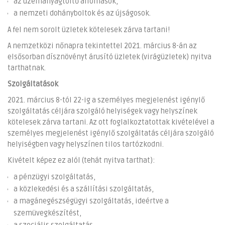
az üzemanyagtöltő állomások,
a nemzeti dohányboltok és az újságosok.
A fel nem sorolt üzletek kötelesek zárva tartani!
A nemzetközi nőnapra tekintettel 2021. március 8-án az
elsősorban dísznövényt árusító üzletek (virágüzletek) nyitva
tarthatnak.
Szolgáltatások
2021. március 8-tól 22-ig a személyes megjelenést igénylő
szolgáltatás céljára szolgáló helyiségek vagy helyszínek
kötelesek zárva tartani. Az ott foglalkoztatottak kivételével a
személyes megjelenést igénylő szolgáltatás céljára szolgáló
helyiségben vagy helyszínen tilos tartózkodni.
Kivételt képez ez alól (tehát nyitva tarthat):
a pénzügyi szolgáltatás,
a közlekedési és a szállítási szolgáltatás,
a magánegészségügyi szolgáltatás, ideértve a
szemüvegkészítést,