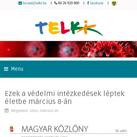
|
|
|
hivatal@telki.hu
06 26 920 800
facebook
Menu
Ezek a védelmi intézkedések léptek
életbe március 8-án
Megjelent: 2021. március 05.