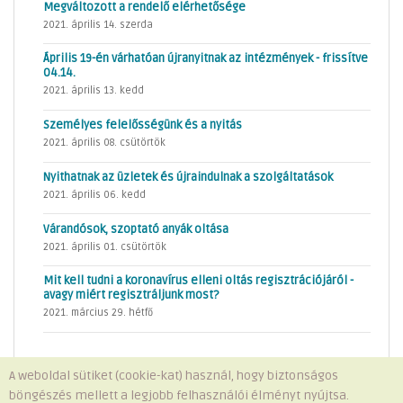
Megváltozott a rendelő elérhetősége
2021. április 14. szerda
Április 19-én várhatóan újranyitnak az intézmények - frissítve
04.14.
2021. április 13. kedd
Személyes felelősségünk és a nyitás
2021. április 08. csütörtök
Nyithatnak az üzletek és újraindulnak a szolgáltatások
2021. április 06. kedd
Várandósok, szoptató anyák oltása
2021. április 01. csütörtök
Mit kell tudni a koronavírus elleni oltás regisztrációjáról -
avagy miért regisztráljunk most?
2021. március 29. hétfő
A weboldal sütiket (cookie-kat) használ, hogy biztonságos
böngészés mellett a legjobb felhasználói élményt nyújtsa.
Minden jog fenntartva © 2026 Telki Község Önkormányzata