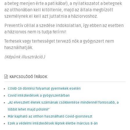
a beteg menjen érte a patikába!), a nyilatkozatot a betegnek
az otthonában kell kitöltenie, majd az általa megbízott
személynek el kell azt juttatnia a háziorvoshoz.
Preventív céllal a szedése indokolatlan, így ebben az esetben
a háziorvos nem is tudja felírni!
Terhesek vagy terhességet tervező nők a gyógyszert nem
használhatják.
(Képünk illusztráció.)
KAPCSOLÓDÓ ÍRÁSOK
COVID-19 döntési folyamat gyermekek esetén
Covid intézkedések a gyógyszertárban
„Az elvesztett életek számának csökkentése mindennél fontosabb, a
többit lehet majd pótolni!”
Már kapható az otthon használható Covid-gyorsteszt
Ezek a védelmi intézkedések léptek életbe március 8-án