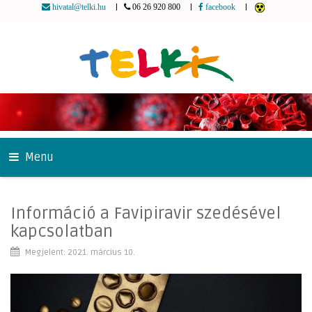
|
|
|
hivatal@telki.hu
06 26 920 800
facebook
Menu
Információ a Favipiravir szedésével
kapcsolatban
Megjelent: 2021. március 10.