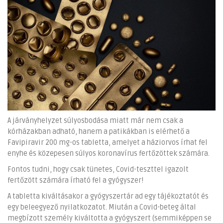
A járványhelyzet súlyosbodása miatt már nem csak a
kórházakban adható, hanem a patikákban is elérhető a
Favipiravir 200 mg-os tabletta, amelyet a háziorvos írhat fel
enyhe és közepesen súlyos koronavírus fertőzöttek számára.
Fontos tudni, hogy csak tünetes, Covid-teszttel igazolt
fertőzött számára írható fel a gyógyszer!
A tabletta kiváltásakor a gyógyszertár ad egy tájékoztatót és
egy beleegyező nyilatkozatot. Miután a Covid-beteg által
megbízott személy kiváltotta a gyógyszert (semmiképpen se